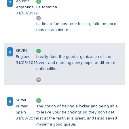
Agustín
7
Argentina
La tonatina
31/08/2019
La fiesta fue bastante basica, falto un poco
más de ambiente
KEVIN
9
England
I really liked the good organization of the
31/08/2019
event and meeting new people of different
nationalities.
Sumit
8
Kumar
The option of having a locker and being able
Spain
to leave your belongings so they don't get
31/08/2019
lost at the festival is great, and I also saved
myself a good queue.