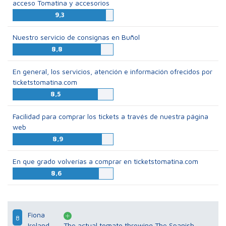
acceso Tomatina y accesorios
9,3
Nuestro servicio de consignas en Buñol
8,8
En general, los servicios, atención e información ofrecidos por
ticketstomatina.com
8,5
Facilidad para comprar los tickets a través de nuestra página
web
8,9
En que grado volverías a comprar en ticketstomatina.com
8,6
Fiona
8
Ireland
The actual tomato throwing The Spanish