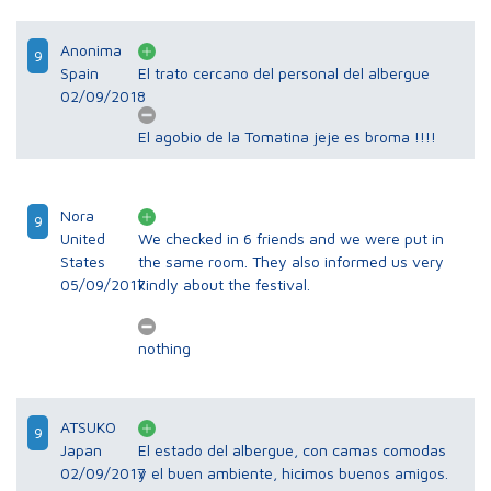
Anonima
9
Spain
El trato cercano del personal del albergue
02/09/2018
El agobio de la Tomatina jeje es broma !!!!
Nora
9
United
We checked in 6 friends and we were put in
States
the same room. They also informed us very
05/09/2017
kindly about the festival.
nothing
ATSUKO
9
Japan
El estado del albergue, con camas comodas
02/09/2017
y el buen ambiente, hicimos buenos amigos.