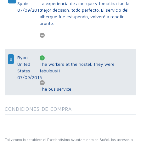
Spain
La experiencia de albergue y tomatina fue la
07/09/2015
mejor decisión, todo perfecto. El servicio del
albergue fue estupendo, volveré a repetir
pronto.
Ryan
8
United
The workers at the hostel. They were
States
fabulous!!
07/09/2015
The bus service
CONDICIONES DE COMPRA
Tal y como lo establece el Excelentísimo Ayuntamiento de Buñol, los accesos a