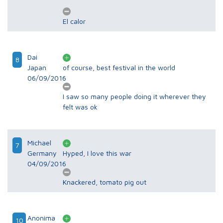
El calor
Dai
8
Japan
of course, best festival in the world
06/09/2016
I saw so many people doing it wherever they
felt was ok
Michael
7
Germany
Hyped, I love this war
04/09/2016
Knackered, tomato pig out
Anonima
10