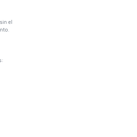
sin el
nto.
es: