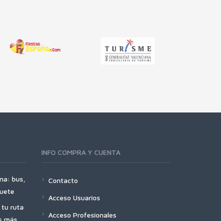
INFO COMPRA Y CUENTA
na: bus,
Contacto
quete
Acceso Usuarios
tu ruta
Acceso Profesionales
es más