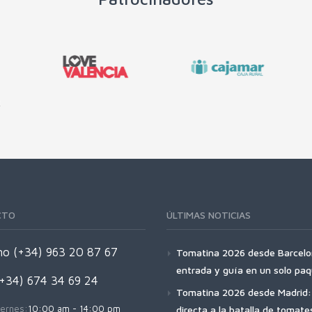
CTO
ÚLTIMAS NOTICIAS
no (+34) 963 20 87 67
Tomatina 2026 desde Barcelo
entrada y guía en un solo pa
(+34) 674 34 69 24
Tomatina 2026 desde Madrid: 
ernes:
10:00 am - 14:00 pm
directa a la batalla de tomat