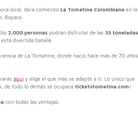
hora local, dará comienzo
La Tomatina Colombiana
en la
n, Boyaca.
ólo
2.000 personas
podrán disfrutar de las
35 toneladas
esta divertida batalla.
periencia de La Tomatina, donde nació hace más de 70 años
.
trarás
aquí
y elige el que más se adapte a ti. Lo único que
s, de todo lo demás se ocupará
ticketstomatina.com
!
na
con todas las ventajas.